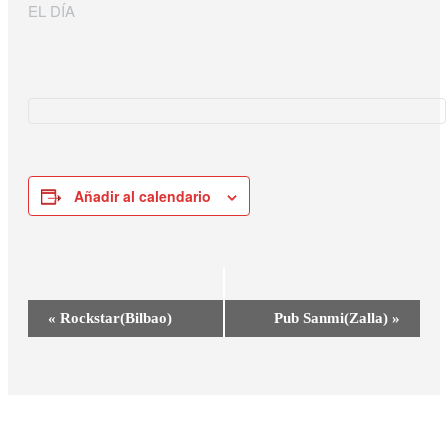
EL DÍA
Añadir al calendario
Navegación
«
Rockstar(Bilbao)
Pub Sanmi(Zalla)
»
del
Evento