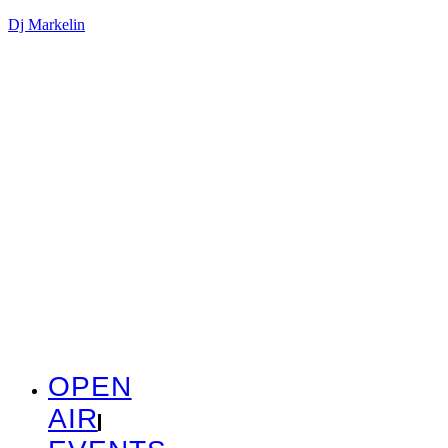
Dj Markelin
OPEN
AIR