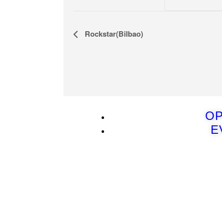
Navegación
Rockstar(Bilbao)
del
Evento
OP
E