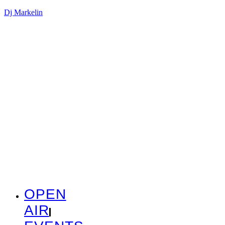
Dj Markelin
OPEN
AIR