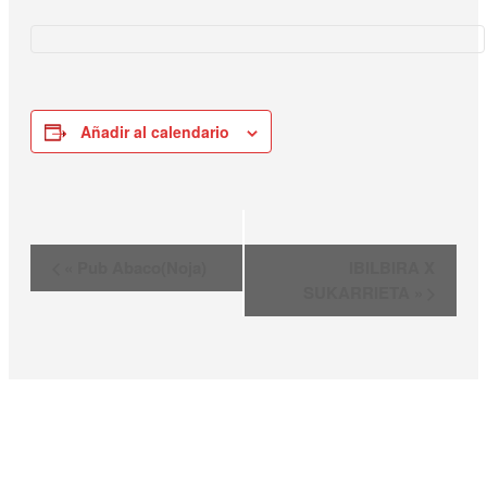
Añadir al calendario
Navegación
«
Pub Abaco(Noja)
IBILBIRA X
del
SUKARRIETA
»
Evento