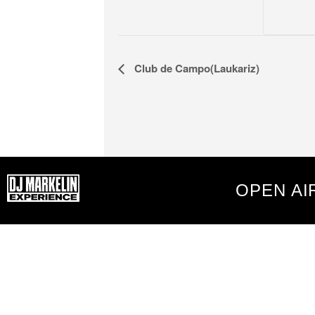
Navegación
Club de Campo(Laukariz)
del
Evento
OPEN AI