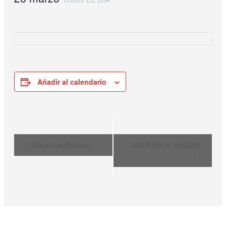
Añadir al calendario
Navegación
Rockstar(Bilbao)
IBILBIRA x LAUDIO
del
Evento