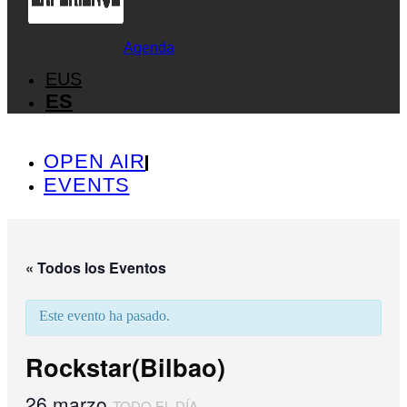
Agenda
EUS
ES
OPEN AIR
EVENTS
« Todos los Eventos
Este evento ha pasado.
Rockstar(Bilbao)
26 marzo
TODO EL DÍA