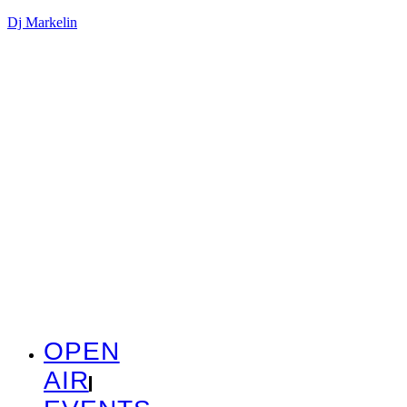
Dj Markelin
OPEN
AIR