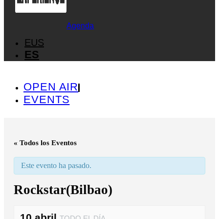
Agenda
EUS
ES
OPEN AIR
EVENTS
« Todos los Eventos
Este evento ha pasado.
Rockstar(Bilbao)
10 abril
TODO EL DÍA