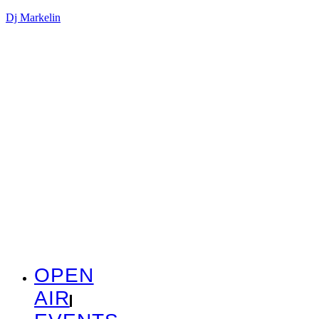
Dj Markelin
OPEN
AIR