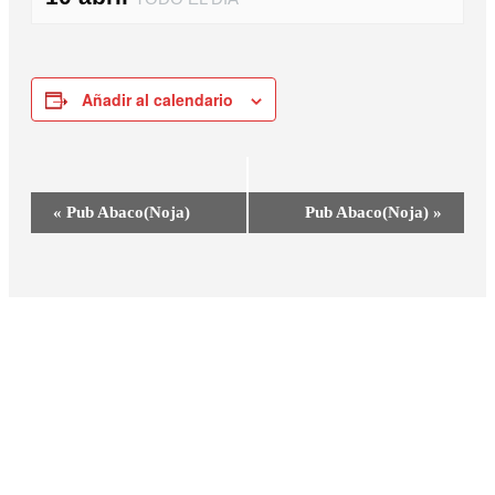
Añadir al calendario
Navegación
«
Pub Abaco(Noja)
Pub Abaco(Noja)
»
del
Evento