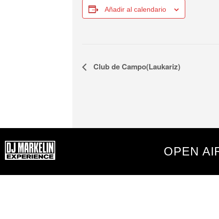
Añadir al calendario
Navegación
Club de Campo(Laukariz)
del
Evento
OPEN AI