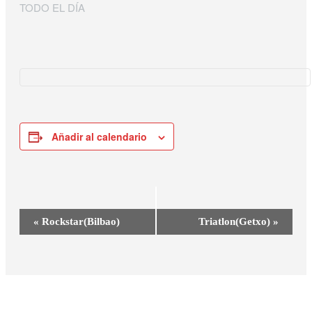
TODO EL DÍA
Añadir al calendario
Navegación
«
Rockstar(Bilbao)
Triatlon(Getxo)
»
del
Evento