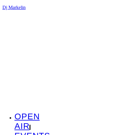
Dj Markelin
OPEN
AIR