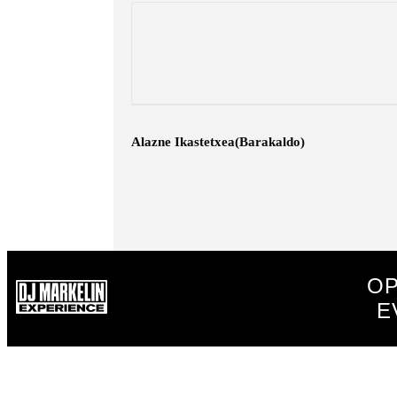
Navegación
Alazne Ikastetxea(Barakaldo)
del
Evento
OP
E