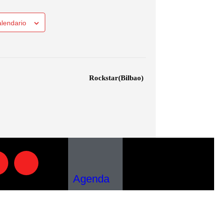
alendario
Rockstar(Bilbao)
Agenda