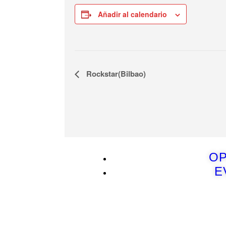
Añadir al calendario
Navegación
Rockstar(Bilbao)
del
Evento
OP
E