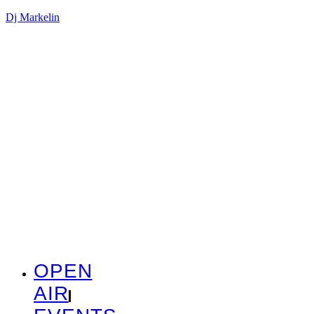
Dj Markelin
OPEN
AIR